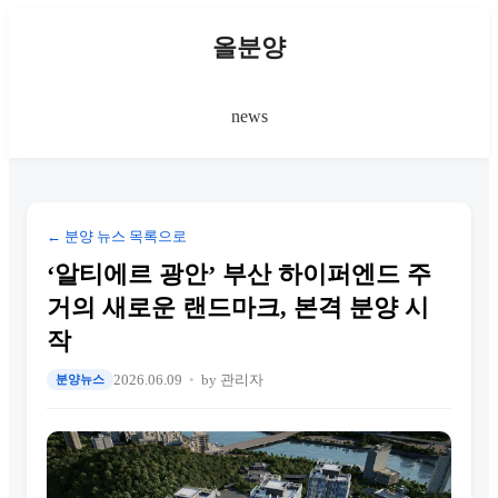
올분양
news
← 분양 뉴스 목록으로
‘알티에르 광안’ 부산 하이퍼엔드 주
거의 새로운 랜드마크, 본격 분양 시
작
2026.06.09
by 관리자
분양뉴스