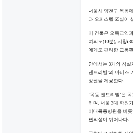
서울시 양천구 목동에 
과 오피스텔 65실이 
이 건물은 오목교역과
여의도(10분), 시청
에게도 편리한 교통환
안에서는 3개의 침실과
젠트리빌’의 마티즈 거
망권을 제공한다.
‘목동 젠트리빌’은 목
하며, 서울 3대 학원
이대목동병원을 비롯하
편의성이 뛰어나다.